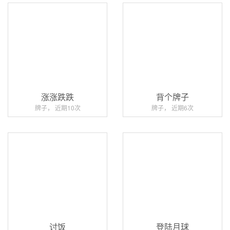
涨涨跌跌
背个牌子
牌子， 近期10次
牌子， 近期6次
讨饭
登陆月球