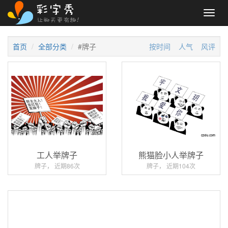
Toggl
navig
首页
全部分类
#牌子
按时间
人气
风评
工人举牌子
熊猫脸小人举牌子
牌子， 近期86次
牌子， 近期104次