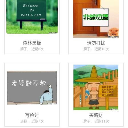
森林黑板
请勿打扰
牌子， 近期8次
牌子， 近期10次
写检讨
买路财
道歉， 近期7次
牌子， 近期11次