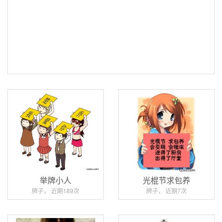
举牌小人
光棍节求包养
牌子， 近期189次
牌子， 近期7次