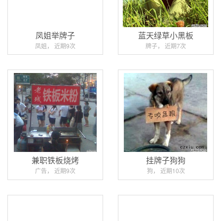
凤姐举牌子
蓝天绿草小黑板
凤姐， 近期9次
牌子， 近期7次
兼职铁板烧烤
挂牌子狗狗
广告， 近期9次
狗， 近期10次