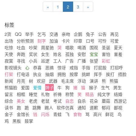
«
1
2
3
»
标签
2货
QQ
举手
乞丐
交通
亲吻
企鹅
兔子
公告
再见
出场
分析预测
刻字
加油
卡片
印章
口号
可怜
可爱
吃惊
吐血
吵架
周星驰
哭
唱歌
喝酒
围观
圣诞
夏天
天使
奔跑
奖状
女生
姓名
孤独
安慰
宝宝
害怕
害羞
寂寞
寻找
小兵
巡逻
工人
广告
广播
张望
彩虹
影视镜头
心
恭喜
恶搞
惊讶
戒指
手指
打屁股
打招呼
打架
打电话
执业
抽烟
拥抱
按摩
挑衅
挥手
挨打
捂脸
新闻
月亮
树
欢迎
武器
毛主席
浮动
演讲
熊
熊猫
熊猫脸
爱国
爱情
牌子
牛
狗
猪
猫
猴子
生气
男生
留言
相框
睡觉
礼物
祈祷
称赞
笑
精品
纯文字
结婚
综合
美女
老虎
老鼠
考试
自恋
自杀
花朵
蘑菇
西游记
读书
跑
跪
跳舞
踢人
软件仿真
通知
道歉
郁闷
鄙视
金子
金馆长
钱
闪烁
青蛙
飞
食物
骂
高兴
鲜花
鸟
鸡
黑板
鼓掌