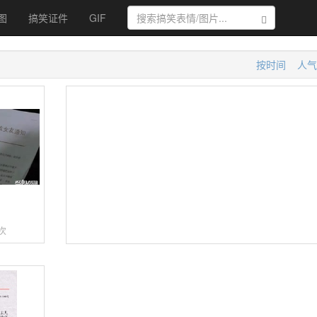
图
搞笑证件
GIF
搜索
按时间
人气
件
次