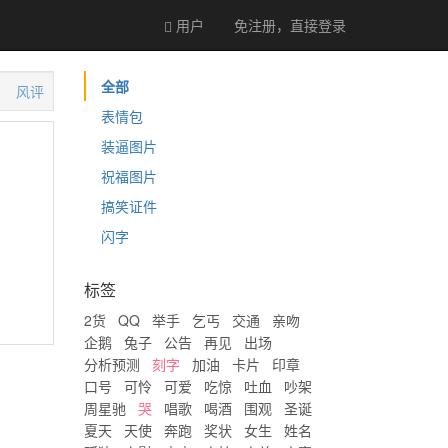
用户
免注册，直接
登录
全部
风评
表情包
装逼图片
祝福图片
搞笑证件
闪字
标签
2货
QQ
举手
乞丐
交通
亲吻
企鹅
兔子
公告
再见
出场
分析预测
刻字
加油
卡片
印章
口号
可怜
可爱
吃惊
吐血
吵架
周星驰
哭
唱歌
喝酒
围观
圣诞
夏天
天使
奔跑
奖状
女生
姓名