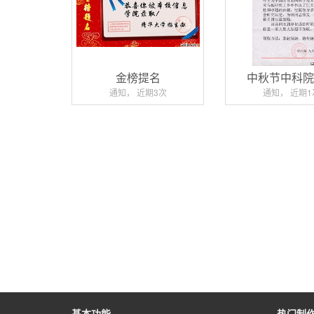
金榜提名
中秋节中科
通知， 近期3次
通知， 近期1
基本功能
热门制