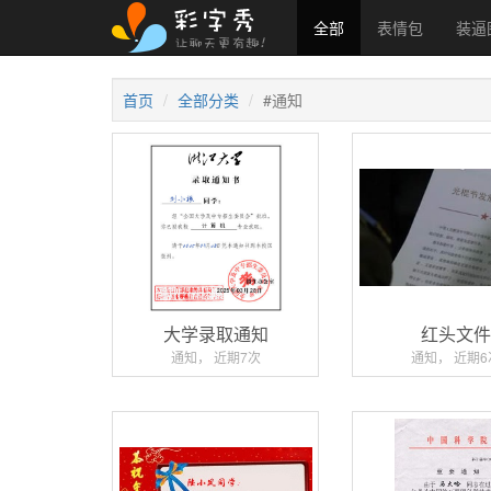
全部
表情包
装逼
首页
全部分类
#通知
大学录取通知
红头文
通知， 近期7次
通知， 近期6