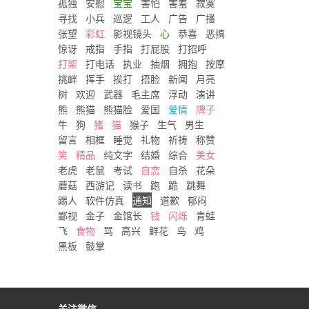
孤独
安慰
宝宝
害怕
害羞
寂寞
寻找
小兵
巡逻
工人
广告
广播
张望
彩虹
影视镜头
心
恭喜
恶搞
惊讶
戒指
手指
打屁股
打招呼
打架
打电话
执业
抽烟
拥抱
按摩
挑衅
挥手
挨打
捂脸
新闻
月亮
树
欢迎
武器
毛主席
浮动
演讲
熊
熊猫
熊猫脸
爱国
爱情
牌子
牛
狗
猪
猫
猴子
生气
男生
留言
相框
睡觉
礼物
祈祷
称赞
笑
精品
纯文字
结婚
综合
美女
老虎
老鼠
考试
自恋
自杀
花朵
蘑菇
西游记
读书
跑
跪
跳舞
踢人
软件仿真
通知
道歉
郁闷
鄙视
金子
金馆长
钱
闪烁
青蛙
飞
食物
骂
高兴
鲜花
鸟
鸡
黑板
鼓掌
关注微信