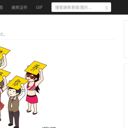
图
搞笑证件
GIF
搜索
0次。