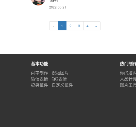
2022-05-21
«
1
2
3
4
»
基本功能
热门制
闪字制作
祝福图片
你的脑
微信表情
QQ表情
人品计
搞笑证件
自定义证件
图片工