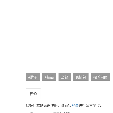
#牌子
#精品
全部
表情包
招呼问候
评论
您好！本站无需注册，请直接
登录
进行留言/评论。