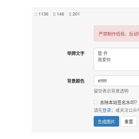
1136
146
201
严禁制作低俗、反动
举牌文字
背景颜色
留空表示背景透明
去除本站签名水印？
请先
登录
；或关注公众
生成图片
重置