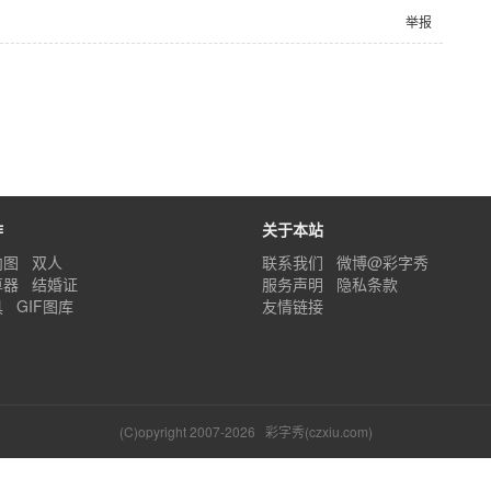
举报
作
关于本站
内图
双人
联系我们
微博@彩字秀
算器
结婚证
服务声明
隐私条款
具
GIF图库
友情链接
(C)opyright 2007-2026
彩字秀(czxiu.com)