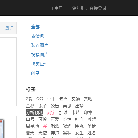
用户
免注册，直接
登录
全部
风评
表情包
装逼图片
祝福图片
搞笑证件
闪字
标签
2货
QQ
举手
乞丐
交通
亲吻
企鹅
兔子
公告
再见
出场
分析预测
刻字
加油
卡片
印章
口号
可怜
可爱
吃惊
吐血
吵架
周星驰
哭
唱歌
喝酒
围观
圣诞
夏天
天使
奔跑
奖状
女生
姓名