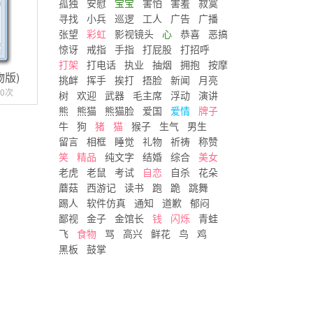
孤独
安慰
宝宝
害怕
害羞
寂寞
寻找
小兵
巡逻
工人
广告
广播
张望
彩虹
影视镜头
心
恭喜
恶搞
惊讶
戒指
手指
打屁股
打招呼
打架
打电话
执业
抽烟
拥抱
按摩
物版)
挑衅
挥手
挨打
捂脸
新闻
月亮
0次
树
欢迎
武器
毛主席
浮动
演讲
熊
熊猫
熊猫脸
爱国
爱情
牌子
牛
狗
猪
猫
猴子
生气
男生
留言
相框
睡觉
礼物
祈祷
称赞
笑
精品
纯文字
结婚
综合
美女
老虎
老鼠
考试
自恋
自杀
花朵
蘑菇
西游记
读书
跑
跪
跳舞
踢人
软件仿真
通知
道歉
郁闷
鄙视
金子
金馆长
钱
闪烁
青蛙
飞
食物
骂
高兴
鲜花
鸟
鸡
黑板
鼓掌