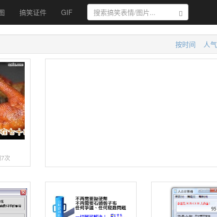
图
搞笑证件
GIF
搜索
按时间
人气
算
7次