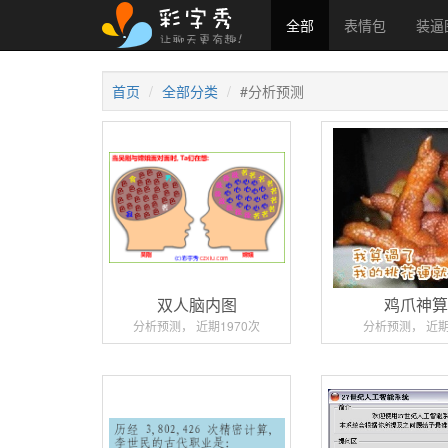
全部
表情包
装逼
首页
全部分类
#分析预测
双人脑内图
鸡爪神
分析预测， 近期1970次
分析预测， 近期