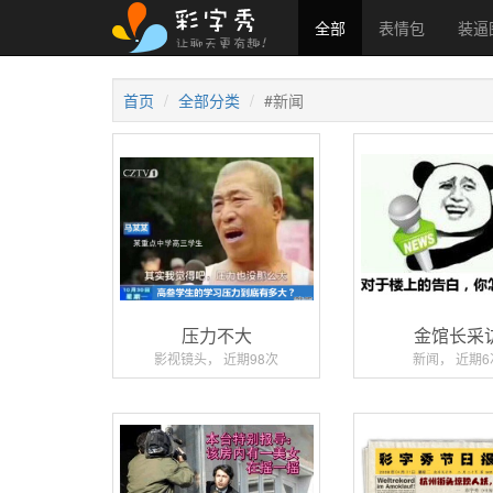
全部
表情包
装逼
首页
全部分类
#新闻
压力不大
金馆长采
影视镜头， 近期98次
新闻， 近期6