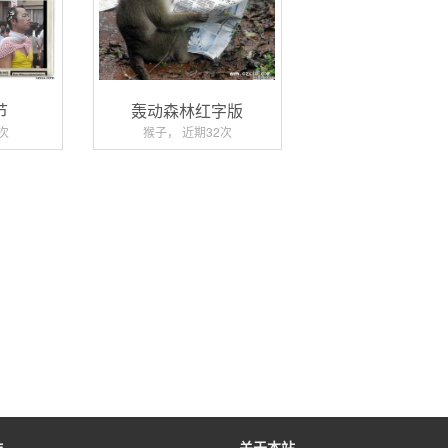
节
轰动森林红字版
次
猴子， 近期32次
作
关于本站