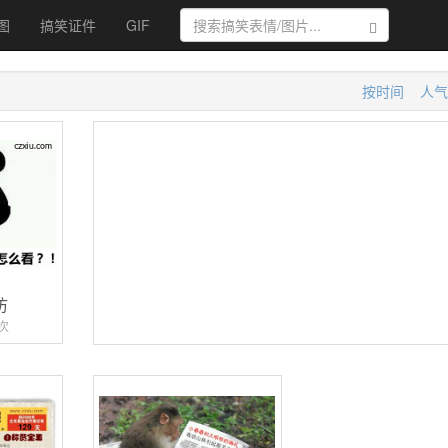
图
搞笑证件
GIF
搜索
按时间
人气
访
次