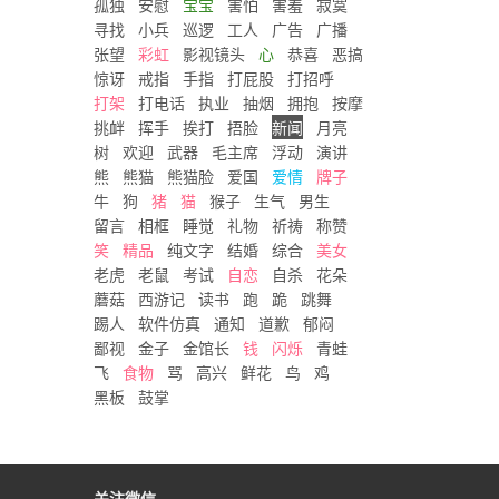
孤独
安慰
宝宝
害怕
害羞
寂寞
寻找
小兵
巡逻
工人
广告
广播
张望
彩虹
影视镜头
心
恭喜
恶搞
惊讶
戒指
手指
打屁股
打招呼
打架
打电话
执业
抽烟
拥抱
按摩
挑衅
挥手
挨打
捂脸
新闻
月亮
树
欢迎
武器
毛主席
浮动
演讲
熊
熊猫
熊猫脸
爱国
爱情
牌子
牛
狗
猪
猫
猴子
生气
男生
留言
相框
睡觉
礼物
祈祷
称赞
笑
精品
纯文字
结婚
综合
美女
老虎
老鼠
考试
自恋
自杀
花朵
蘑菇
西游记
读书
跑
跪
跳舞
踢人
软件仿真
通知
道歉
郁闷
鄙视
金子
金馆长
钱
闪烁
青蛙
飞
食物
骂
高兴
鲜花
鸟
鸡
黑板
鼓掌
关注微信