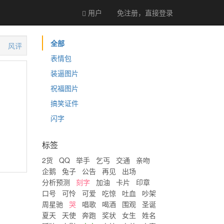
用户
免注册，直接
登录
全部
风评
表情包
装逼图片
祝福图片
搞笑证件
闪字
标签
2货
QQ
举手
乞丐
交通
亲吻
企鹅
兔子
公告
再见
出场
分析预测
刻字
加油
卡片
印章
口号
可怜
可爱
吃惊
吐血
吵架
周星驰
哭
唱歌
喝酒
围观
圣诞
夏天
天使
奔跑
奖状
女生
姓名