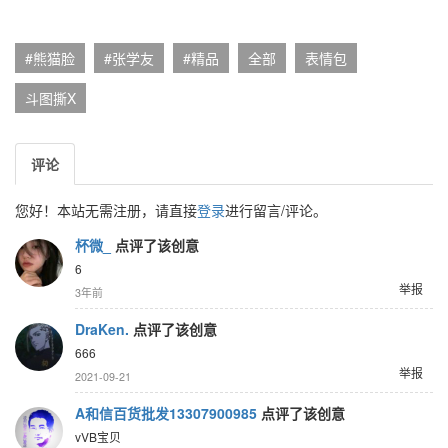
#熊猫脸
#张学友
#精品
全部
表情包
斗图撕X
评论
您好！本站无需注册，请直接
登录
进行留言/评论。
杯微_
点评了该创意
6
举报
3年前
DraKen.
点评了该创意
666
举报
2021-09-21
A和信百货批发13307900985
点评了该创意
vVB宝贝