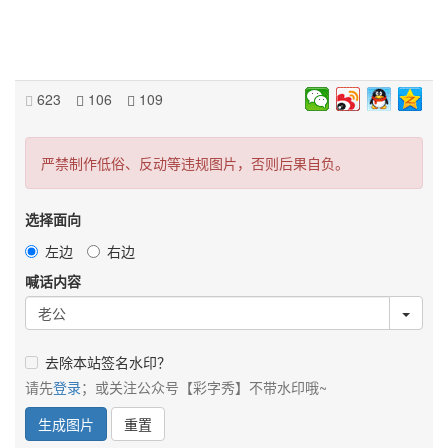
623
106
109
严禁制作低俗、反动等违规图片，否则后果自负。
选择面向
左边
右边
喊话内容
去除本站签名水印？
请先
登录
；或关注公众号【彩字秀】不带水印哦~
生成图片
重置