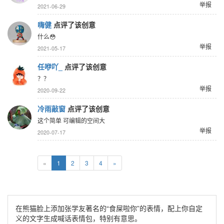
举报
2021-06-29
嗨健
点评了该创意
什么😳
举报
2021-05-17
任咿吖_
点评了该创意
？？
举报
2020-09-22
冷雨敲窗
点评了该创意
这个简单 可编辑的空间大
举报
2020-07-17
«
1
2
3
4
»
在熊猫脸上添加张学友著名的“食屎啦你”的表情，配上你自定
义的文字生成喊话表情包，特别有意思。