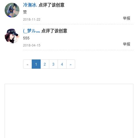
冷潕冰.
点评了该创意
赞
举报
2018-11-22
(_梦ル灬
点评了该创意
555
举报
2018-04-15
«
1
2
3
4
»